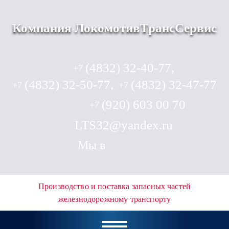
Компания ЛокомотивТрансСервис
(4832) 32-40-77,
+7
(4832) 32-50-77,
(4832) 32-47-77
+7
+7
(920) 603 00 70
+7
LTS32@yandex.ru
Мы в
Производство и поставка запасных частей
железнодорожному транспорту