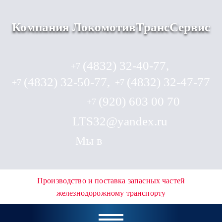
Компания ЛокомотивТрансСервис
(4832) 32-40-77,
+7
(4832) 32-50-77,
(4832) 32-47-77
+7
+7
(920) 603 00 70
+7
LTS32@yandex.ru
Мы в
Производство и поставка запасных частей
железнодорожному транспорту