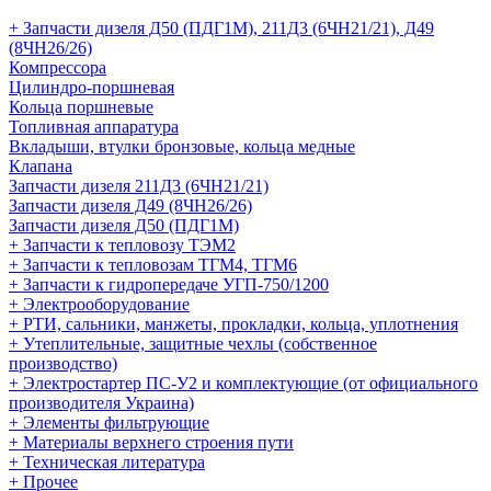
+ Запчасти дизеля Д50 (ПДГ1М), 211Д3 (6ЧН21/21), Д49
(8ЧН26/26)
Компрессора
Цилиндро-поршневая
Кольца поршневые
Топливная аппаратура
Вкладыши, втулки бронзовые, кольца медные
Клапана
Запчасти дизеля 211Д3 (6ЧН21/21)
Запчасти дизеля Д49 (8ЧН26/26)
Запчасти дизеля Д50 (ПДГ1М)
+ Запчасти к тепловозу ТЭМ2
+ Запчасти к тепловозам ТГМ4, ТГМ6
+ Запчасти к гидропередаче УГП-750/1200
+ Электрооборудование
+ РТИ, сальники, манжеты, прокладки, кольца, уплотнения
+ Утеплительные, защитные чехлы (собственное
производство)
+ Электростартер ПС-У2 и комплектующие (от официального
производителя Украина)
+ Элементы фильтрующие
+ Материалы верхнего строения пути
+ Техническая литература
+ Прочее