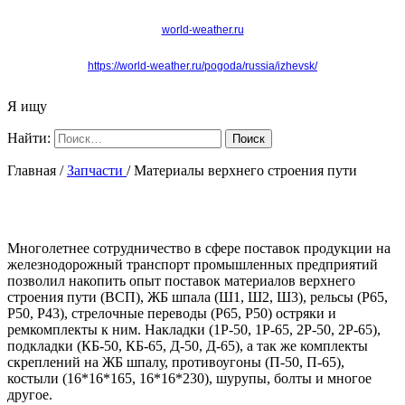
world-weather.ru
https://world-weather.ru/pogoda/russia/izhevsk/
Я ищу
Найти:
Главная /
Запчасти
/ Материалы верхнего строения пути
Многолетнее сотрудничество в сфере поставок продукции на
железнодорожный транспорт промышленных предприятий
позволил накопить опыт поставок материалов верхнего
строения пути (ВСП), ЖБ шпала (Ш1, Ш2, Ш3), рельсы (Р65,
Р50, Р43), стрелочные переводы (Р65, Р50) остряки и
ремкомплекты к ним. Накладки (1Р-50, 1Р-65, 2Р-50, 2Р-65),
подкладки (КБ-50, КБ-65, Д-50, Д-65), а так же комплекты
скреплений на ЖБ шпалу, противоугоны (П-50, П-65),
костыли (16*16*165, 16*16*230), шурупы, болты и многое
другое.