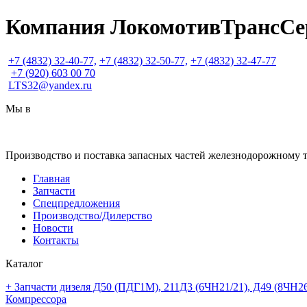
Компания ЛокомотивТрансСе
+7
(4832) 32-40-77,
+7
(4832) 32-50-77,
+7
(4832) 32-47-77
+7
(920) 603 00 70
LTS32@yandex.ru
Мы в
Производство и поставка запасных частей железнодорожному 
Главная
Запчасти
Спецпредложения
Производство/Дилерство
Новости
Контакты
Каталог
+ Запчасти дизеля Д50 (ПДГ1М), 211Д3 (6ЧН21/21), Д49 (8ЧН26
Компрессора