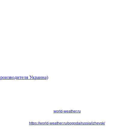
роизводителя Украина)
world-weather.ru
https://world-weather.ru/pogoda/russia/izhevsk/