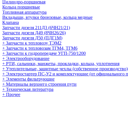
Цилиндро-поршневая
Кольца поршневые
Топливная аппаратура
Вкладыши, втулки бронзовые, кольца медные
Клапана
Запчасти дизеля 211Д3 (6ЧН21/21)
Запчасти дизеля Д49 (8ЧН26/26)
Запчасти дизеля Д50 (ПДГ1М)
+ Запчасти к тепловозу ТЭМ2
+ Запчасти к тепловозам ТГМ4, ТГМ6
+ Запчасти к гидропередаче УГП-750/1200
+ Электрооборудование
+ РТИ, сальники, манжеты, прокладки, кольца, уплотнения
+ Утеплительные, защитные чехлы (собственное производство)
+ Электростартер ПС-У2 и комплектующие (от официального п
+ Элементы фильтрующие
+ Материалы верхнего строения пути
+ Техническая литература
+ Прочее