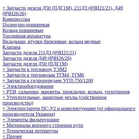
+ Запчасти дизеля Д50 (ПДГ1М), 211Д3 (6ЧН21/21), Д49
(8ЧН26/26)
Компрессора
Цилиндро-поршневая
Кольца поршневые
Топливная аппаратура
Вкладыши, втулки бронзовые, кольца медные
Клапана
Запчасти дизеля 211Д3 (6ЧН21/21)
Запчасти дизеля Д49 (8ЧН26/26)
Запчасти дизеля Д50 (ПДГ1М)
+ Запчасти к тепловозу ТЭМ2
+ Запчасти к тепловозам ТГМ4, ТГМ6
+ Запчасти к гидропередаче УГП-750/1200
+ Электрооборудование
+ РТИ, сальники, манжеты, прокладки, кольца, уплотнения
+ Утеплительные, защитные чехлы (собственное
производство)
+ Электростартер ПС-У2 и комплектующие (от официального
производителя Украина)
+ Элементы фильтрующие
+ Материалы верхнего строения пути
+ Техническая литература
+ Прочее