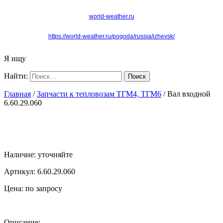
world-weather.ru
https://world-weather.ru/pogoda/russia/izhevsk/
Я ищу
Найти:
Главная
/
Запчасти к тепловозам ТГМ4, ТГМ6
/ Вал входной
6.60.29.060
Наличие:
уточняйте
Артикул:
6.60.29.060
Цена:
по запросу
Описание: