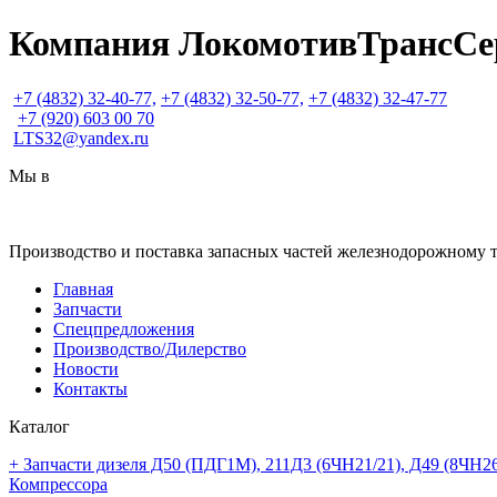
Компания ЛокомотивТрансСе
+7
(4832) 32-40-77,
+7
(4832) 32-50-77,
+7
(4832) 32-47-77
+7
(920) 603 00 70
LTS32@yandex.ru
Мы в
Производство и поставка запасных частей железнодорожному 
Главная
Запчасти
Спецпредложения
Производство/Дилерство
Новости
Контакты
Каталог
+ Запчасти дизеля Д50 (ПДГ1М), 211Д3 (6ЧН21/21), Д49 (8ЧН26
Компрессора