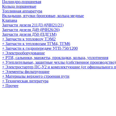
Цилиндро-поршневая
Кольца поршневые
Топливная аппаратура
Вкладыши, втулки бронзовые, кольца медные
Клапана
Запчасти дизеля 211Д3 (6ЧН21/21)
Запчасти дизеля Д49 (8ЧН26/26)
Запчасти дизеля Д50 (ПДГ1М)
+ Запчасти к тепловозу ТЭМ2
+ Запчасти к тепловозам ТГМ4, ТГМ6
+ Запчасти к гидропередаче УГП-750/1200
+ Электрооборудование
+ РТИ, сальники, манжеты, прокладки, кольца, уплотнения
+ Утеплительные, защитные чехлы (собственное производство)
+ Электростартер ПС-У2 и комплектующие (от официального п
+ Элементы фильтрующие
+ Материалы верхнего строения пути
+ Техническая литература
+ Прочее