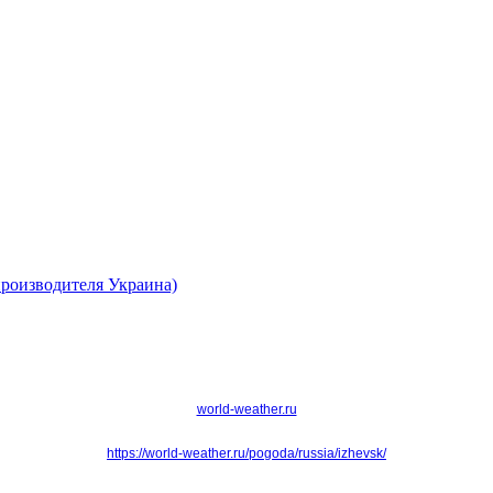
роизводителя Украина)
world-weather.ru
https://world-weather.ru/pogoda/russia/izhevsk/